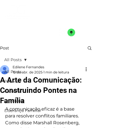
Post
All Posts
Edilene Fernandes
All Posts
15 de abr. de 2025
1 min de leitura
A Arte da Comunicação:
Poemas
Construindo Pontes na
Carreira
Família
Coaching
A comunicação eficaz é a base 
Liderança Familiar
para resolver conflitos familiares. 
Como disse Marshall Rosenberg, 