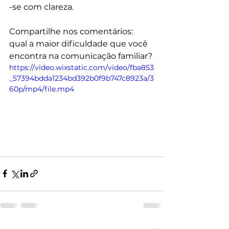
-se com clareza.
Compartilhe nos comentários: 
qual a maior dificuldade que você 
encontra na comunicação familiar?
https://video.wixstatic.com/video/fba853
_57394bdda1234bd392b0f9b747c8923a/3
60p/mp4/file.mp4