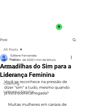
Post
All Posts
Edilene Fernandes
All Posts
1 de abr. de 2025
1 min de leitura
Armadilhas do Sim para a
Poemas
Liderança Feminina
Carreira
Você se reconhece na pressão de 
Coaching
dizer "sim" a tudo, mesmo quando 
Liderança Familiar
já está sobrecarregada? 
Muitas mulheres em cargos de 