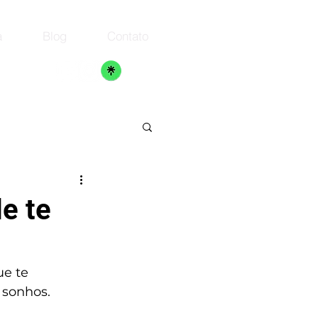
a
Blog
Contato
e te
e te 
 sonhos. 