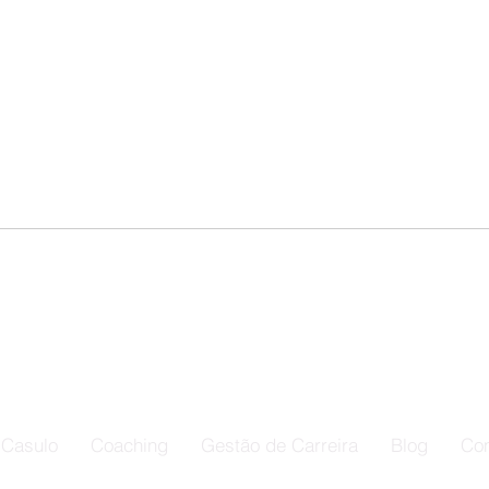
Alavanque Sua Liderança
Ide
Com Coaching
Con
Casulo
Coaching
Gestão de Carreira
Blog
Con