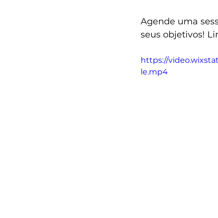
Agende uma sessã
seus objetivos! Li
https://video.wixs
le.mp4