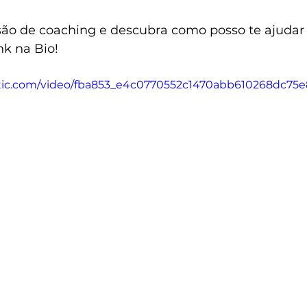
o de coaching e descubra como posso te ajudar 
nk na Bio!
tatic.com/video/fba853_e4c0770552c1470abb610268dc75