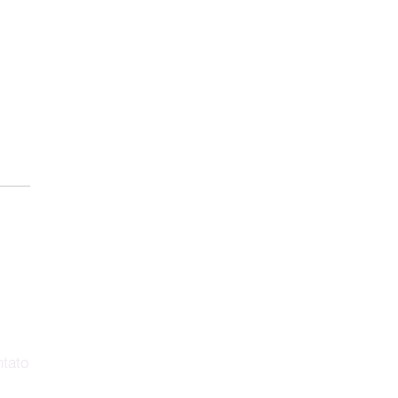
ias Articuladas-Metas
quistadas
tato