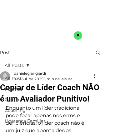
Post
All Posts
danielegiangiardi
All Posts
9 de jul. de 2025
1 min de leitura
Copiar de Líder Coach NÃO
Poemas
é um Avaliador Punitivo!
Carreira
Enquanto um líder tradicional 
Coaching
pode focar apenas nos erros e 
Liderança Familiar
deficiências, o líder coach não é 
um juiz que aponta dedos. 