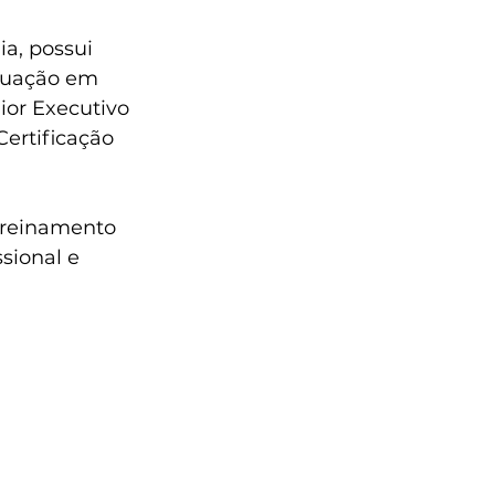
a, possui 
duação em 
or Executivo 
Certificação 
treinamento 
sional e 