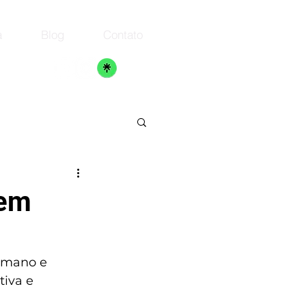
a
Blog
Contato
 em
umano e 
iva e 