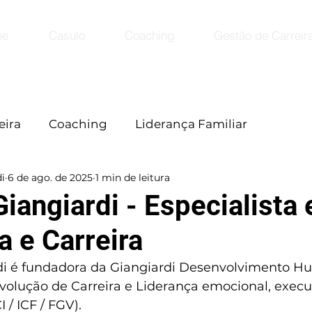
me
Casulo
Coaching
Gestão de Carreir
eira
Coaching
Liderança Familiar
i
6 de ago. de 2025
1 min de leitura
Giangiardi - Especialista
a e Carreira
di é fundadora da Giangiardi Desenvolvimento H
volução de Carreira e Liderança emocional, execut
 / ICF / FGV).