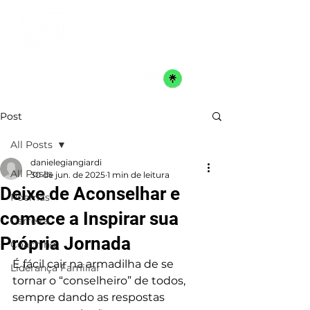
Post
All Posts
danielegiangiardi
All Posts
30 de jun. de 2025
1 min de leitura
Deixe de Aconselhar e
Poemas
comece a Inspirar sua
Carreira
Própria Jornada
Coaching
É fácil cair na armadilha de se 
Liderança Familiar
tornar o “conselheiro” de todos, 
sempre dando as respostas 