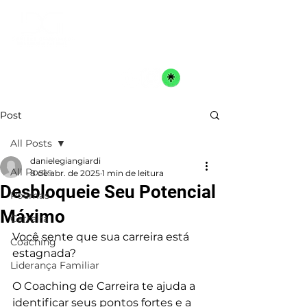
Post
All Posts
danielegiangiardi
All Posts
8 de abr. de 2025
1 min de leitura
Desbloqueie Seu Potencial
Poemas
Máximo
Carreira
Você sente que sua carreira está 
Coaching
estagnada? 
Liderança Familiar
O Coaching de Carreira te ajuda a 
identificar seus pontos fortes e a 