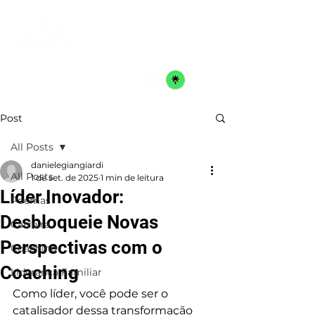
Post
All Posts
danielegiangiardi
All Posts
1 de set. de 2025
1 min de leitura
Líder Inovador:
Poemas
Desbloqueie Novas
Carreira
Perspectivas com o
Coaching
Coaching
Liderança Familiar
Como líder, você pode ser o 
catalisador dessa transformação 