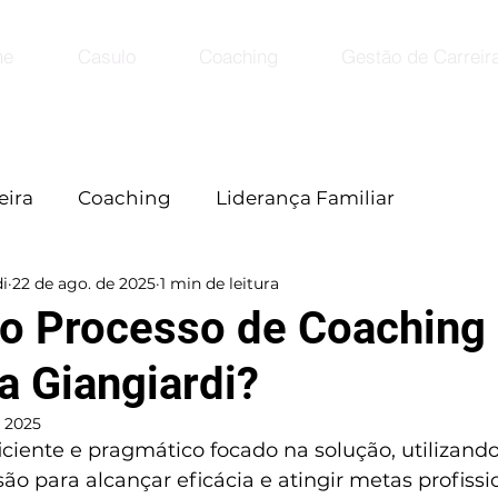
me
Casulo
Coaching
Gestão de Carreir
eira
Coaching
Liderança Familiar
i
22 de ago. de 2025
1 min de leitura
o Processo de Coaching
a Giangiardi?
e 2025
ciente e pragmático focado na solução, utilizando 
ão para alcançar eficácia e atingir metas profissi