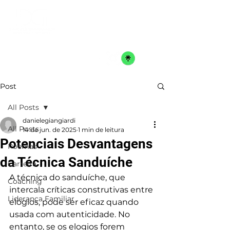
Post
All Posts
danielegiangiardi
All Posts
14 de jun. de 2025
1 min de leitura
Potenciais Desvantagens
Poemas
da Técnica Sanduíche
Carreira
A técnica do sanduíche, que 
Coaching
intercala críticas construtivas entre 
Liderança Familiar
elogios, pode ser eficaz quando 
usada com autenticidade. No 
entanto, se os elogios forem 