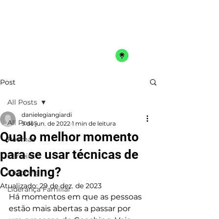
Post
All Posts
danielegiangiardi
All Posts
9 de jun. de 2022
1 min de leitura
Qual o melhor momento
Poemas
para se usar técnicas de
Carreira
Coaching?
Coaching
Atualizado:
29 de dez. de 2023
Liderança Familiar
Há momentos em que as pessoas 
estão mais abertas a passar por 