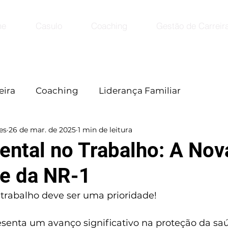
me
Casulo
Coaching
Gestão de Carreir
eira
Coaching
Liderança Familiar
es
26 de mar. de 2025
1 min de leitura
ntal no Trabalho: A Nov
e da NR-1
trabalho deve ser uma prioridade! 
esenta um avanço significativo na proteção da sa