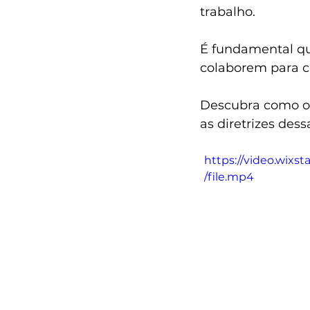
trabalho. 
É fundamental qu
colaborem para c
Descubra como o 
as diretrizes des
https://video.wix
/file.mp4