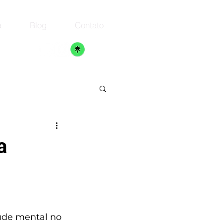
a
Blog
Contato
a
úde mental no 