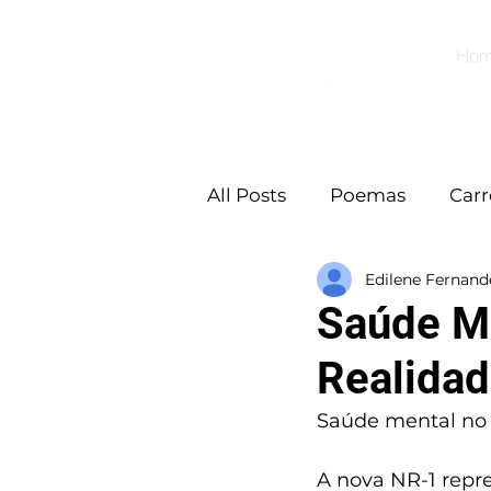
Ho
All Posts
Poemas
Carr
Edilene Fernand
Saúde Me
Realidad
Saúde mental no 
A nova NR-1 repr