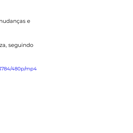
mudanças e 
za, seguindo 
6b3784/480p/mp4