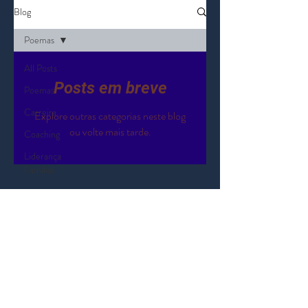
Blog
Poemas
All Posts
Posts em breve
Poemas
Carreira
Explore outras categorias neste blog
ou volte mais tarde.
Coaching
Liderança
Familiar
www.giangiardi.com.br
dgiangiardi@giangiardi.com.br
+55 (11) 98961-6611