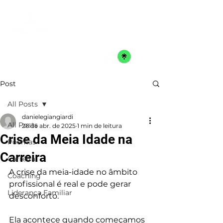
Post
All Posts
danielegiangiardi
All Posts
26 de abr. de 2025
1 min de leitura
Crise da Meia Idade na
Poemas
Carreira
Carreira
A crise da meia-idade no âmbito 
Coaching
profissional é real e pode gerar 
Liderança Familiar
desconforto. 
Ela acontece quando começamos 