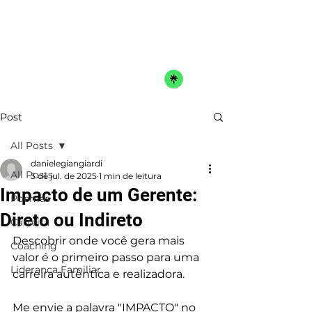
Post
All Posts
danielegiangiardi
All Posts
3 de jul. de 2025
1 min de leitura
Impacto de um Gerente:
Poemas
Direto ou Indireto
Carreira
Descobrir onde você gera mais 
Coaching
valor é o primeiro passo para uma 
Liderança Familiar
carreira autêntica e realizadora.
Me envie a palavra "IMPACTO" no 