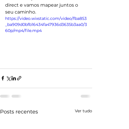
direct e vamos mapear juntos o 
seu caminho.
https://video.wixstatic.com/video/fba853
_ba909d0bfb16434fa47936d3635b3aa0/3
60p/mp4/file.mp4
Ver tudo
Posts recentes