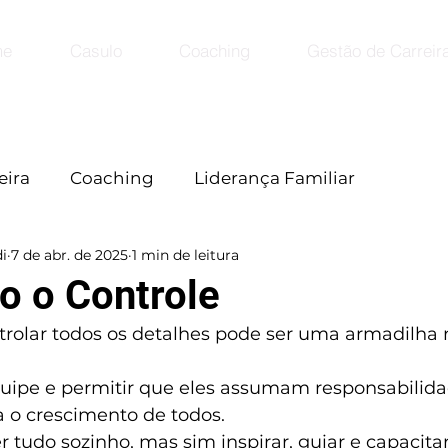
me
Casulo
Coaching
Gestão de Carreir
eira
Coaching
Liderança Familiar
i
7 de abr. de 2025
1 min de leitura
o o Controle
rolar todos os detalhes pode ser uma armadilha n
quipe e permitir que eles assumam responsabilida
 o crescimento de todos.
er tudo sozinho, mas sim inspirar, guiar e capacita