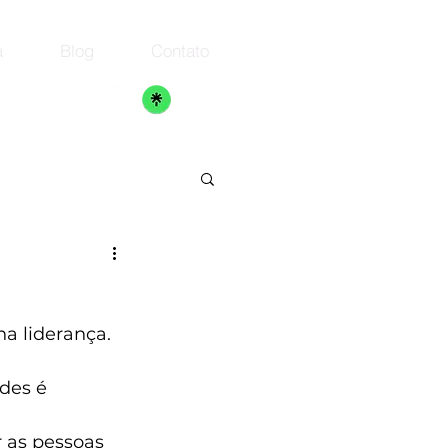
a
Blog
Contato
a liderança. 
des é 
r as pessoas 