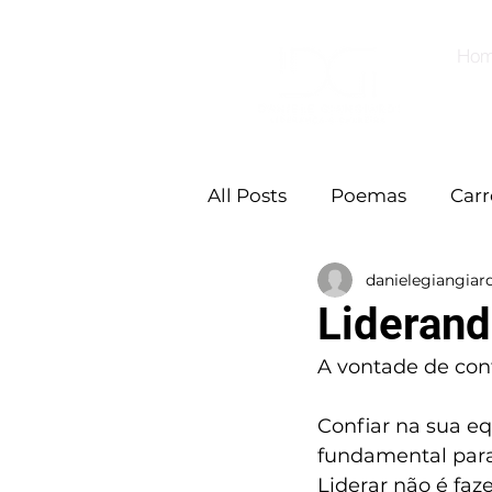
Ho
All Posts
Poemas
Carr
danielegiangiard
Liderand
A vontade de cont
Confiar na sua e
fundamental para
Liderar não é faz