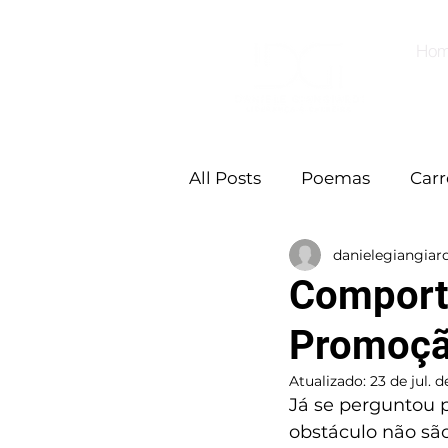
Ho
All Posts
Poemas
Carr
danielegiangiard
Comport
Promoçã
Atualizado:
23 de jul. 
Já se perguntou 
obstáculo não sã