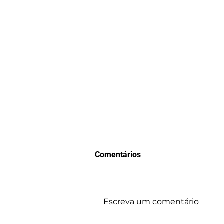
Comentários
Escreva um comentário
Um líder Autoconfiante!