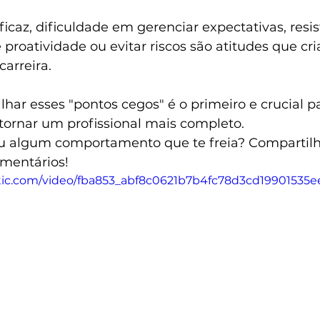
caz, dificuldade em gerenciar expectativas, resis
 proatividade ou evitar riscos são atitudes que cr
carreira.
alhar esses "pontos cegos" é o primeiro e crucial p
tornar um profissional mais completo.
cou algum comportamento que te freia? Compartilh
mentários!
tatic.com/video/fba853_abf8c0621b7b4fc78d3cd19901535e