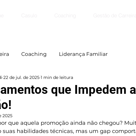
me
Casulo
Coaching
Gestão de Carreir
eira
Coaching
Liderança Familiar
i
22 de jul. de 2025
1 min de leitura
amentos que Impedem a
o!
de 2025
por que aquela promoção ainda não chegou? Muita
o suas habilidades técnicas, mas um gap comport