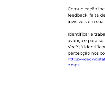
Comunicação inefi
feedback, falta de
invisíveis em sua 
Identificar e trab
avanço e para se 
Você já identifi
percepção nos co
https://video.wixs
e.mp4