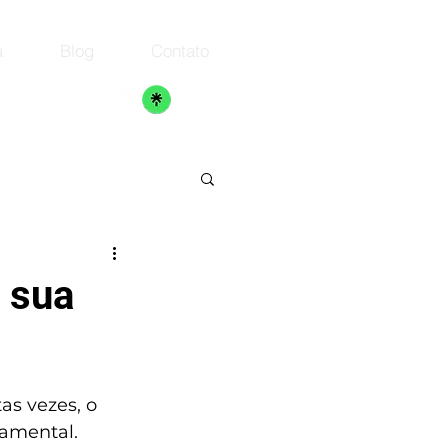
a
Blog
Contato
 sua
s vezes, o 
amental. 