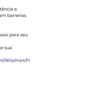
tência a 
iam barreiras 
asso para seu 
e sua 
e5/360p/mp4/fil